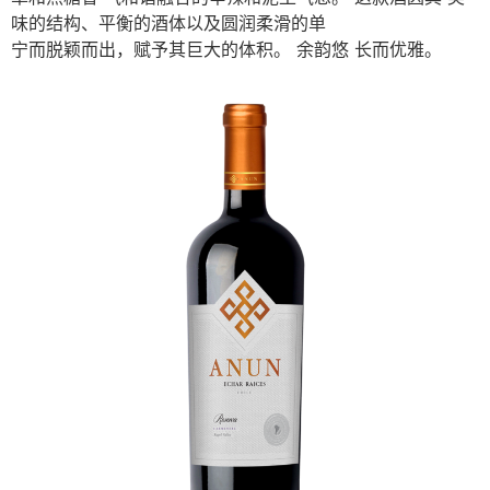
味的结构、平衡的酒体以及圆润柔滑的单
宁⽽脱颖⽽出，赋予其巨⼤的体积。 余韵悠 ⻓⽽优雅。