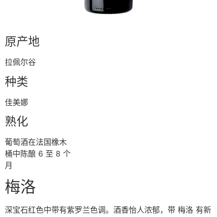
原产地
拉佩尔⾕
种类
佳美娜
熟化
葡萄酒在法国橡⽊
桶中陈酿 6 ⾄ 8 个
⽉
梅洛
深宝⽯红⾊中带有紫罗兰⾊调。酒⾹怡⼈浓郁，带 梅洛 有新