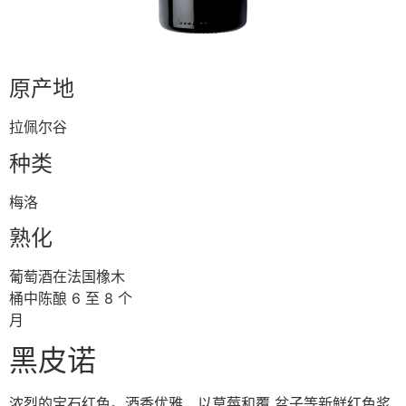
原产地
拉佩尔⾕
种类
梅洛
熟化
葡萄酒在法国橡⽊
桶中陈酿 6 ⾄ 8 个
⽉
⿊⽪诺
浓烈的宝⽯红⾊。酒⾹优雅，以草莓和覆 盆⼦等新鲜红⾊浆