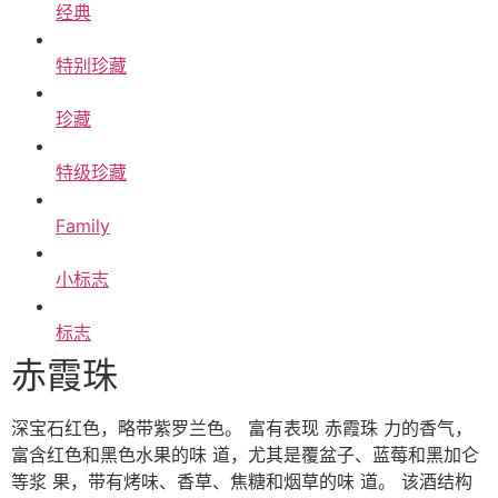
经典
特别珍藏
珍藏
特级珍藏
Family
⼩标志
标志
⾚霞珠
深宝⽯红⾊，略带紫罗兰⾊。 富有表现 ⾚霞珠 ⼒的⾹⽓，
富含红⾊和⿊⾊⽔果的味 道，尤其是覆盆⼦、蓝莓和⿊加仑
等浆 果，带有烤味、⾹草、焦糖和烟草的味 道。 该酒结构