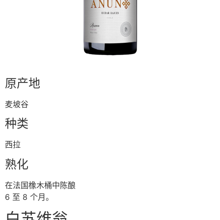
原产地
⻨坡⾕
种类
⻄拉
熟化
在法国橡⽊桶中陈酿
6 ⾄ 8 个⽉。
⽩苏维翁