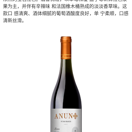
果为主，并伴有⾟辣味 和法国橡⽊桶熟成的淡淡⾹草味。这
款⼝ 感清爽、酒体细腻的葡萄酒酸度良好，单 宁柔顺，⼝感
清新丝滑。