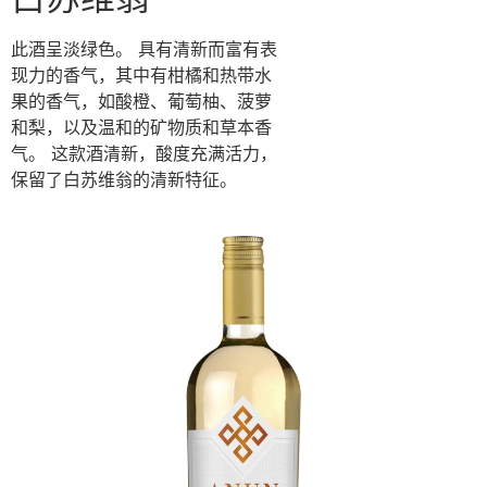
此酒呈淡绿⾊。 具有清新⽽富有表
现⼒的⾹⽓，其中有柑橘和热带⽔
果的⾹⽓，如酸橙、葡萄柚、菠萝
和梨，以及温和的矿物质和草本⾹
⽓。 这款酒清新，酸度充满活⼒，
保留了⽩苏维翁的清新特征。