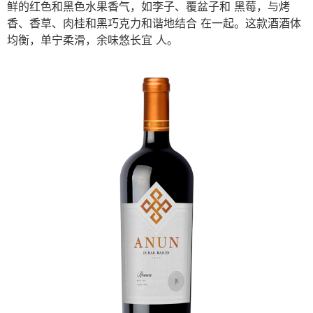
鲜的红⾊和⿊⾊⽔果⾹⽓，如李⼦、覆盆⼦和 ⿊莓，与烤
⾹、⾹草、⾁桂和⿊巧克⼒和谐地结合 在⼀起。这款酒酒体
均衡，单宁柔滑，余味悠⻓宜 ⼈。