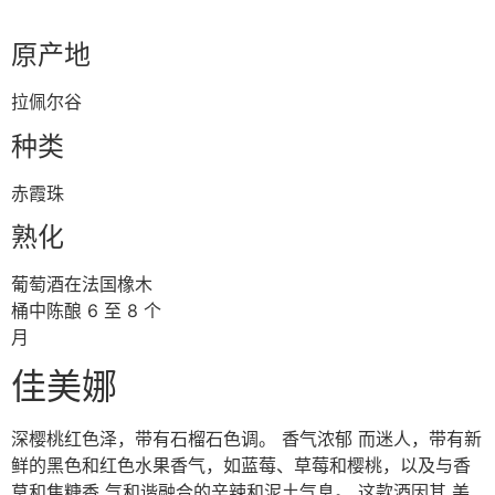
原产地
拉佩尔⾕
种类
⾚霞珠
熟化
葡萄酒在法国橡⽊
桶中陈酿 6 ⾄ 8 个
⽉
佳美娜
深樱桃红⾊泽，带有⽯榴⽯⾊调。 ⾹⽓浓郁 ⽽迷⼈，带有新
鲜的⿊⾊和红⾊⽔果⾹⽓，如蓝莓、草莓和樱桃，以及与⾹
草和焦糖⾹ ⽓和谐融合的⾟辣和泥⼟⽓息。 这款酒因其 美