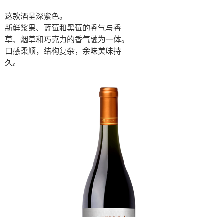
这款酒呈深紫⾊。
新鲜浆果、蓝莓和⿊莓的⾹⽓与⾹
草、烟草和巧克⼒的⾹⽓融为⼀体。
⼝感柔顺，结构复杂，余味美味持
久。