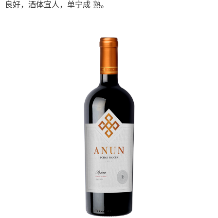
良好，酒体宜⼈，单宁成 熟。